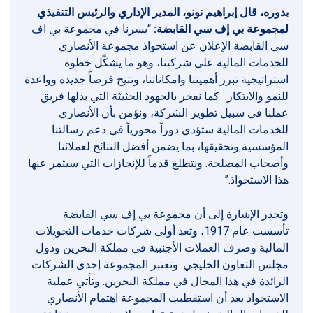
بدوره، قال إبراهيم نونو، المدير الإداري والرئيس التنفيذي
لمجموعة بي إف سي القابضة:
“يسرنا في مجموعة بي اف
سي القابضة الإعلان عن استحواذ مجموعة الأنصاري
للخدمات المالية على شركتنا، وهو ما يشكّل خطوة
استراتيجية تبرز أهميتنا وامكاناتنا، وتتيح فرصاً جديدة وواعدة
للنمو والابتكار. كما نفخر بالجهود الحثيثة التي بذلها فريق
عملنا في سبيل تطوير الشركة، ونؤمن بأن الأنصاري
للخدمات المالية ستؤدي دوراً محورياً في دعم رسالتنا
المؤسسية وتحقيقها، بما يضمن أفضل النتائج لعملائنا
وأصحاب المصلحة. ونتطلع قدماً للإنجازات التي سيثمر عنها
هذا الاستحواذ.”
وتجدر الإشارة إلى أن مجموعة بي إف سي القابضة
تأسست عام 1917، وتعد أولى شركات خدمات التحويلات
المالية وصرف العملات الأجنبية في مملكة البحرين ودول
مجلس التعاون الخليجي. وتعتبر المجموعة إحدى الشركات
الرائدة في هذا المجال في مملكة البحرين. وتأتي عملية
الاستحواذ بعد أن استقطبت المجموعة اهتمام الأنصاري