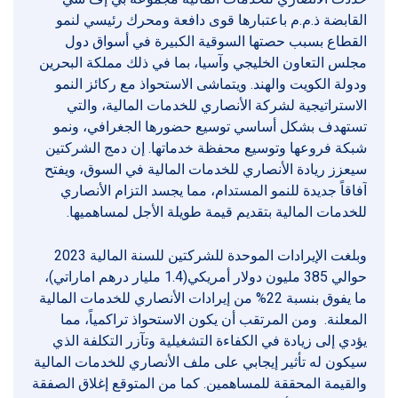
القابضة ذ.م.م باعتبارها قوى دافعة ومحرك رئيسي لنمو
القطاع بسبب حصتها السوقية الكبيرة في أسواق دول
مجلس التعاون الخليجي وآسيا، بما في ذلك مملكة البحرين
ودولة الكويت والهند. ويتماشى الاستحواذ مع ركائز النمو
الاستراتيجية لشركة الأنصاري للخدمات المالية، والتي
تستهدف بشكل أساسي توسيع حضورها الجغرافي، ونمو
شبكة فروعها وتوسيع محفظة خدماتها. إن دمج الشركتين
سيعزز ريادة الأنصاري للخدمات المالية في السوق، ويفتح
آفاقاً جديدة للنمو المستدام، مما يجسد التزام الأنصاري
للخدمات المالية بتقديم قيمة طويلة الأجل لمساهميها.
وبلغت الإيرادات الموحدة للشركتين للسنة المالية 2023
حوالي 385 مليون دولار أمريكي(1.4 مليار درهم اماراتي)،
ما يفوق بنسبة 22% من إيرادات الأنصاري للخدمات المالية
المعلنة. ومن المرتقب أن يكون الاستحواذ تراكمياً، مما
يؤدي إلى زيادة في الكفاءة التشغيلية وتآزر التكلفة الذي
سيكون له تأثير إيجابي على ملف الأنصاري للخدمات المالية
والقيمة المحققة للمساهمين. كما من المتوقع إغلاق الصفقة