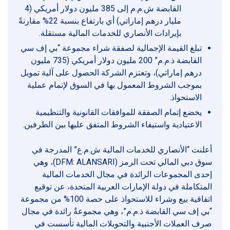
القابضة ش.م.م إلى 385 مليون دولار أمريكي (4
مليار درهم إماراتي) أي بارتفاع بنسبة 22% مقارنةً
بإيرادات الأنصاري للخدمات المالية مستقلة.
تبلغ القيمة الإجمالية لصفقة شراء مجموعة “بي إف سي
القابضة ذ.م.م” 200 مليون دولار أمريكي (735 مليون
درهم إماراتي)، وتعتزم الشركة الحصول على آلية تمويل
بموجب الشروط المعمول بها في السوق لإتمام عملية
الاستحواذ.
يخضع إتمام الصفقة للموافقات القانونية والتنظيمية
الاعتيادية واستيفاء الشروط المتفق عليها بين الطرفين.
أعلنت “الأنصاري للخدمات المالية ش.م.ع” المدرجة في
سوق دبي المالي تحت الرمز (DFM: ALANSARI)، وهي
إحدى المجموعات الرائدة في مجال الخدمات المالية
المتكاملة في دولة الإمارات العربية المتحدة، عن توقيع
اتفاقية بيع وشراء للاستحواذ على حصة 100% من مجموعة
“بي إف سي القابضة ذ.م.م”، وهي مجموعةٌ رائدة في مجال
صرف العملات الأجنبية والتحويلات المالية تأسست في