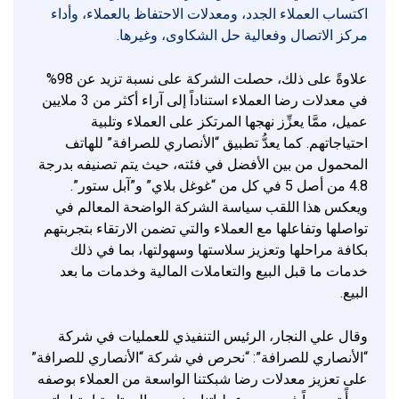
اكتساب العملاء الجدد، ومعدلات الاحتفاظ بالعملاء، وأداء
مركز الاتصال وفعالية حل الشكاوى، وغيرها.
علاوةً على ذلك، حصلت الشركة على نسبة تزيد عن 98%
في معدلات رضا العملاء استناداً إلى آراء أكثر من 3 ملايين
عميل، ممَّا يعزِّز نهجها المرتكز على العملاء وتلبية
احتياجاتهم. كما يعدُّ تطبيق “الأنصاري للصرافة” للهاتف
المحمول من بين الأفضل في فئته، حيث يتم تصنيفه بدرجة
4.8 من أصل 5 في كل من “غوغل بلاي” و”آبل ستور”.
ويعكس هذا اللقب سياسة الشركة الواضحة المعالم في
تواصلها وتفاعلها مع العملاء والتي تضمن الارتقاء بتجربتهم
بكافة مراحلها وتعزيز سلاستها وسهولتها، بما في ذلك
خدمات ما قبل البيع والتعاملات المالية وخدمات ما بعد
البيع.
وقال علي النجار، الرئيس التنفيذي للعمليات في شركة
“الأنصاري للصرافة”: “نحرص في شركة “الأنصاري للصرافة”
على تعزيز معدلات رضا شبكتنا الواسعة من العملاء بوصفه