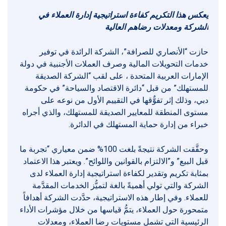
يعكس هذا التكريم كفاءة استراتيجية إدارة العملاء في
الشركة ومعدلات رضاهم العالية
حازت “الأنصاري للصرافة”، الشركة الرائدة في توفير
خدمات التحويلات المالية وصرف العملات الأجنبية في دولة
الإمارات العربية المتحدة ، على لقب “الشركة الصديقة
للمستهلك” من قبل “دائرة الاقتصاد والسياحة” في حكومة
دبي، وذلك إثر تفوٌّقها في التقييم الأول من نوعه على
مستوى المنطقة للمعايير الصديقة للمستهلك، والذي أجراه
خبراء من إدارة حماية المستهلك في الدائرة.
وحقَّقت الشركة نتيجةً بلغت 100% ضمن معياري “تجربة ما
قبل البيع” و”الالتزام بالقوانين واللوائح”. ويعتبر هذا الاعتماد
بمثابة تكريم وتقدير لكفاءة استراتيجية إدارة العملاء لدى
الشركة والتي تولي أهميةً بالغة لتميُّز الخدمات المقدَّمة
للعملاء. وفي إطار هذه الاستراتيجية، حدَّدت الشركة أهدافاً
متمحورة حول العملاء، يتمُّ قياسها من خلال مؤشرات الأداء
الرئيسية التي تشمل مستويات رضا العملاء، ومعدلات