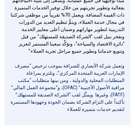
مبدأً توجيهياً في جميع عملياتنا، ونسعى إلى تلبية احتياجاتهم
بفعالية وتطوير تجربتهم من خلال توفير الخدمات المتميزة
ذات القيمة المضافة. ويعمل 70% تقريباً من موظفي شركتنا
في مجال خدمة العملاء، ويتمُّ تنظيم العديد من الدورات
التدريبية لتطوير مهاراتهم وضمان أعلى معايير الخدمة.
ونفخر بنيل لقب “الشركة الصديقة للمستهلك” من قبل
“دائرة الاقتصاد والسياحة”، ونؤكِّد سعينا المستمر لتعزيز
وتنويع خدماتنا وتطوير جميع مراحل تجربة العملاء.”
وتعمل شركة الأنصاري للصرافة بموجب ترخيص “مصرف
الإمارات العربية المتحدة المركزي”، وتلتزم بمراعاة
المتطلبات المحلية والدولية ، ومن بينها متطلبات “مكتب
مراقبة الأصول الأجنبية” (OFAC)، و”مجموعة العمل المالي”
(FATF)، وغيرها. ويمثِّل لقب “الشركة الصديقة للمستهلك”
تأكيداً على التزام الشركة بضمان الجودة وجهودها المستمرة
لتقديم خدمات متميزة للعملاء.